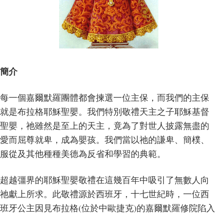
簡介
每一個嘉爾默羅團體都會揀選一位主保，而我們的主保
就是布拉格耶穌聖嬰。我們特別敬禮天主之子耶穌基督
聖嬰，祂雖然是至上的天主，竟為了對世人披露無盡的
愛而屈尊就卑，成為嬰孩。我們當以祂的謙卑、簡樸、
服從及其他種種美德為反省和學習的典範。
超越彊界的耶穌聖嬰敬禮在這幾百年中吸引了無數人向
祂獻上所求。此敬禮源於西班牙，十七世紀時，一位西
班牙公主因見布拉格(位於中歐捷克)的嘉爾默羅修院陷入